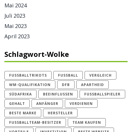
Mai 2024
Juli 2023
Mai 2023
April 2023
Schlagwort-Wolke
FUSSBALLTRIKOTS
FUSSBALL
VERGLEICH
WM-QUALIFIKATION
DFB
APARTHEID
SÜDAFRIKA
BEEINFLUSSEN
FUSSBALLSPIELER
GEHALT
ANFÄNGER
VERDIENEN
BESTE MARKE
HERSTELLER
FUSSBALLTEAM-BESITZER
TEAM KAUFEN
VORTEILE
INVESTITION
BESTE WEBSITE