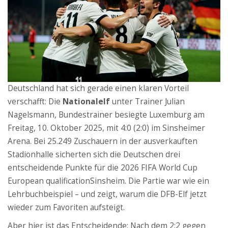
Deutschland hat sich gerade einen klaren Vorteil
verschafft: Die
Nationalelf
unter Trainer
Julian
Nagelsmann
,
Bundestrainer
besiegte Luxemburg am
Freitag, 10. Oktober 2025, mit 4:0 (2:0) im
Sinsheimer
Arena
. Bei 25.249 Zuschauern in der ausverkauften
Stadionhalle sicherten sich die Deutschen drei
entscheidende Punkte für die
2026 FIFA World Cup
European qualification
Sinsheim
. Die Partie war wie ein
Lehrbuchbeispiel – und zeigt, warum die DFB-Elf jetzt
wieder zum Favoriten aufsteigt.
Aber hier ist das Entscheidende: Nach dem 2:2 gegen