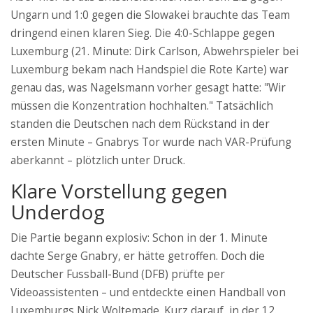
Ungarn und 1:0 gegen die Slowakei brauchte das Team
dringend einen klaren Sieg. Die 4:0-Schlappe gegen
Luxemburg (21. Minute:
Dirk Carlson
,
Abwehrspieler
bei
Luxemburg
bekam nach Handspiel die Rote Karte) war
genau das, was Nagelsmann vorher gesagt hatte: "Wir
müssen die Konzentration hochhalten." Tatsächlich
standen die Deutschen nach dem Rückstand in der
ersten Minute – Gnabrys Tor wurde nach VAR-Prüfung
aberkannt – plötzlich unter Druck.
Klare Vorstellung gegen
Underdog
Die Partie begann explosiv: Schon in der 1. Minute
dachte Serge Gnabry, er hätte getroffen. Doch die
Deutscher Fussball-Bund
(DFB)
prüfte per
Videoassistenten – und entdeckte einen Handball von
Luxemburgs Nick Woltemade. Kurz darauf, in der 12.