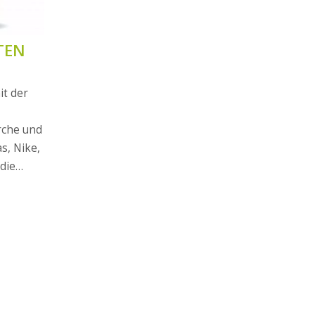
TEN
it der
erche und
s, Nike,
die
at seine
tät
 der
r
t
iden,