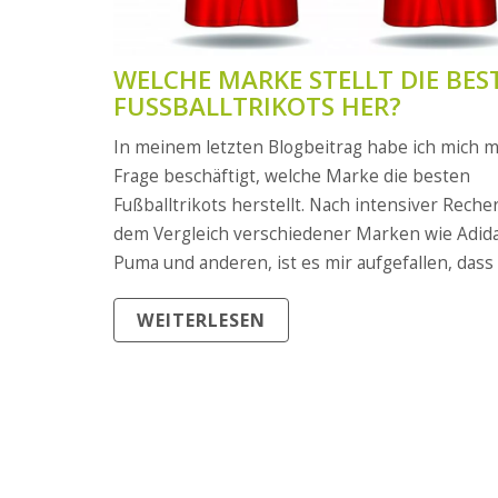
WELCHE MARKE STELLT DIE BES
FUSSBALLTRIKOTS HER?
In meinem letzten Blogbeitrag habe ich mich m
Frage beschäftigt, welche Marke die besten
Fußballtrikots herstellt. Nach intensiver Rech
dem Vergleich verschiedener Marken wie Adida
Puma und anderen, ist es mir aufgefallen, dass 
Antwort nicht so einfach ist. Jeder Hersteller h
WEITERLESEN
eigenen Stärken und Schwächen, und die Quali
hängt auch von den individuellen Bedürfnissen
Spieler ab. Persönlich habe ich eine Vorliebe fü
Adidas-Trikots, da sie meiner Meinung nach gu
verarbeitet sind und angenehm zu tragen sind.
Letztendlich sollte jeder Spieler selbst entsche
welche Marke für ihn am besten geeignet ist.