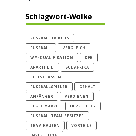
Schlagwort-Wolke
FUSSBALLTRIKOTS
FUSSBALL
VERGLEICH
WM-QUALIFIKATION
DFB
APARTHEID
SÜDAFRIKA
BEEINFLUSSEN
FUSSBALLSPIELER
GEHALT
ANFÄNGER
VERDIENEN
BESTE MARKE
HERSTELLER
FUSSBALLTEAM-BESITZER
TEAM KAUFEN
VORTEILE
INVESTITION