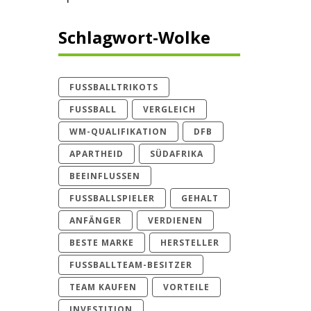
Schlagwort-Wolke
FUSSBALLTRIKOTS
FUSSBALL
VERGLEICH
WM-QUALIFIKATION
DFB
APARTHEID
SÜDAFRIKA
BEEINFLUSSEN
FUSSBALLSPIELER
GEHALT
ANFÄNGER
VERDIENEN
BESTE MARKE
HERSTELLER
FUSSBALLTEAM-BESITZER
TEAM KAUFEN
VORTEILE
INVESTITION