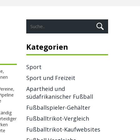
Kategorien
Sport
ce
,
inen
Sport und Freizeit
Apartheid und
Vereine,
ipeline
südafrikanischer Fußball
e
Fußballspieler-Gehälter
tändig
Fußballtrikot-Vergleich
rteidiger
rken
Fußballtrikot-Kaufwebsites
rte