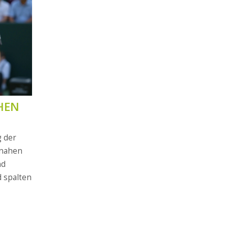
HEN
g der
snahen
nd
 spalten