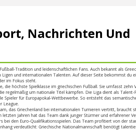
port, Nachrichten Und
Fußball‑Tradition und leidenschaftlichen Fans
. Auch bekannt als
Gree
 Ligen und internationalen Talenten. Auf dieser Seite bekommst du e
er im Fokus steht.
ue
,
die höchste Spielklasse im griechischen Fußball
. Sie umfasst zehn 
e regelmäßig um nationale Titel kämpfen. Die Liga dient als Talent‑P
iele Spieler für Europapokal‑Wettbewerbe. So entsteht das semantisch
er League.
eam, das Griechenland bei internationalen Turnieren vertritt
, braucht s
 den letzten Jahren hat das Team dank junger Stürmer und erfahrener Ve
bei den Euro‑Qualifikationsspielen. Das Team profitiert von der sta
ang verdeutlicht: Griechische Nationalmannschaft benötigt talentie