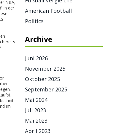
Fußball Vergleiche
 der NBA,
i in der
American Football
iese
LS
Politics
t
ten
Archive
 bereits
e
Juni 2026
November 2025
jor
Oktober 2025
erben
September 2025
iegen.
aufst.
Mai 2024
bschnitt
and im
Juli 2023
Mai 2023
April 2023