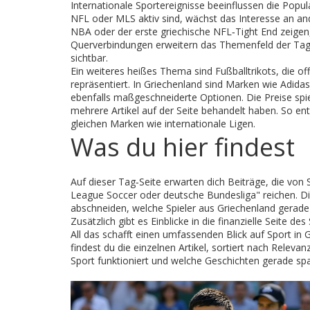
Internationale Sportereignisse beeinflussen die Popul
NFL oder MLS aktiv sind, wächst das Interesse an ande
NBA oder der erste griechische NFL‑Tight End zeigen
Querverbindungen erweitern das Themenfeld der Ta
sichtbar.
Ein weiteres heißes Thema sind
Fußballtrikots
,
die of
repräsentiert
. In Griechenland sind Marken wie Adidas
ebenfalls maßgeschneiderte Optionen. Die Preise spie
mehrere Artikel auf der Seite behandelt haben. So e
gleichen Marken wie internationale Ligen.
Was du hier findest
Auf dieser Tag‑Seite erwarten dich Beiträge, die von 
League Soccer oder deutsche Bundesliga" reichen. Di
abschneiden, welche Spieler aus Griechenland gerade 
Zusätzlich gibt es Einblicke in die finanzielle Seite 
All das schafft einen umfassenden Blick auf Sport in 
findest du die einzelnen Artikel, sortiert nach Relevan
Sport funktioniert und welche Geschichten gerade sp