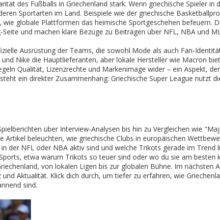
arität des Fußballs in Griechenland stark. Wenn griechische Spieler in
ren Sportarten im Land. Beispiele wie der griechische Basketballprof
, wie globale Plattformen das heimische Sportgeschehen befeuern. D
g‑Seite und machen klare Bezüge zu Beiträgen über NFL, NBA und M
fizielle Ausrüstung der Teams, die sowohl Mode als auch Fan‑Identitä
 und Nike die Hauptlieferanten, aber lokale Hersteller wie Macron bie
geln Qualität, Lizenzrechte und Markenimage wider – ein Aspekt, den
ntsteht ein direkter Zusammenhang: Griechische Super League nutzt di
Spielberichten über Interview‑Analysen bis hin zu Vergleichen wie "Ma
e Artikel beleuchten, wie griechische Clubs in europäischen Wettbew
in der NFL oder NBA aktiv sind und welche Trikots gerade im Trend l
des Sports, etwa warum Trikots so teuer sind oder wo du sie am besten k
Griechenland, von lokalen Ligen bis zur globalen Bühne. Im nächsten A
z und Aktualität. Klick dich durch, um tiefer zu erfahren, wie Griechenl
annend sind.