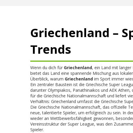
Griechenland – S
Trends
Wenn du dich für
Griechenland
,
ein Land mit langer 
bietet das Land eine spannende Mischung aus lokalen
Überblick, warum
Griechenland
im Sport immer wied
Ein zentraler Baustein ist die
Griechische Super Leag
darunter Olympiakos, Panathinaikos und AEK Athen, di
für die
Griechische Nationalmannschaft
und liefert v
Verhältnis: Griechenland umfasst die Griechische Sup
Die
Griechische Nationalmannschaft
,
das offizielle T
neue, talentierte Spieler, um erfolgreich zu sein. In
wieder an Wettbewerbsfähigkeit gewonnen, besonders 
Vereinsstruktur der Super League, was den Zusammenh
Spieler.