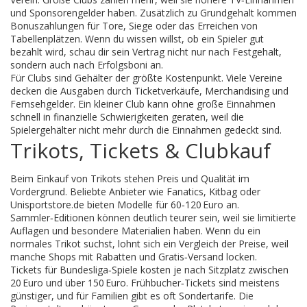
und Sponsorengelder haben. Zusätzlich zu Grundgehalt kommen
Bonuszahlungen für Tore, Siege oder das Erreichen von
Tabellenplätzen. Wenn du wissen willst, ob ein Spieler gut
bezahlt wird, schau dir sein Vertrag nicht nur nach Festgehalt,
sondern auch nach Erfolgsboni an.
Für Clubs sind Gehälter der größte Kostenpunkt. Viele Vereine
decken die Ausgaben durch Ticketverkäufe, Merchandising und
Fernsehgelder. Ein kleiner Club kann ohne große Einnahmen
schnell in finanzielle Schwierigkeiten geraten, weil die
Spielergehälter nicht mehr durch die Einnahmen gedeckt sind.
Trikots, Tickets & Clubkauf
Beim Einkauf von Trikots stehen Preis und Qualität im
Vordergrund. Beliebte Anbieter wie Fanatics, Kitbag oder
Unisportstore.de bieten Modelle für 60‑120 Euro an.
Sammler‑Editionen können deutlich teurer sein, weil sie limitierte
Auflagen und besondere Materialien haben. Wenn du ein
normales Trikot suchst, lohnt sich ein Vergleich der Preise, weil
manche Shops mit Rabatten und Gratis‑Versand locken.
Tickets für Bundesliga‑Spiele kosten je nach Sitzplatz zwischen
20 Euro und über 150 Euro. Frühbucher‑Tickets sind meistens
günstiger, und für Familien gibt es oft Sondertarife. Die