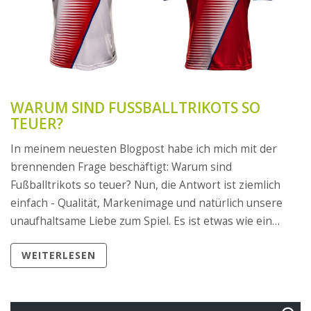
WARUM SIND FUSSBALLTRIKOTS SO T
EUER?
In meinem neuesten Blogpost habe ich mich mit der
brennenden Frage beschäftigt: Warum sind
Fußballtrikots so teuer? Nun, die Antwort ist ziemlich
einfach - Qualität, Markenimage und natürlich unsere
unaufhaltsame Liebe zum Spiel. Es ist etwas wie ein
teures Parfüm, bei dem man auch für den Namen und
WEITERLESEN
das Image zahlt. Aber hey, wer kann schon einem
glänzenden neuen Trikot widerstehen, das genau wie
das deines Lieblingsspielers aussieht? Also, lasst uns